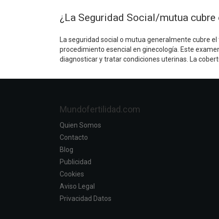
¿La Seguridad Social/mutua cubre 
La seguridad social o mutua generalmente cubre el 
procedimiento esencial en ginecología. Este examen, 
diagnosticar y tratar condiciones uterinas. La cober
Mundofertilidad.com
Quien Somos
Contacto
Blog
Publicidad
Cookies
Aviso Legal
Privacidad Datos