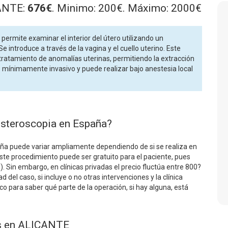
CANTE:
676€
. Minimo: 200€. Máximo: 2000€
ermite examinar el interior del útero utilizando un
e introduce a través de la vagina y el cuello uterino. Este
tratamiento de anomalías uterinas, permitiendo la extracción
Es mínimamente invasivo y puede realizar bajo anestesia local
isteroscopia en España?
aña puede variar ampliamente dependiendo de si se realiza en
 este procedimiento puede ser gratuito para el paciente, pues
. Sin embargo, en clínicas privadas el precio fluctúa entre 800?
el caso, si incluye o no otras intervenciones y la clínica
co para saber qué parte de la operación, si hay alguna, está
es en ALICANTE