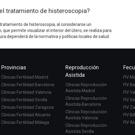
el tratamiento de histeroscopia?
tratamiento de histeroscopia, al considerarse un
que permite visualizar el interior del útero, se realiza para
tura dependerá de la normativa y políticas locales de salud.
Provincias
Reproducción
Fecu
Asistida
Clinicas Fertilidad Madrid
FIV M
Clinicas Fertilidad Barcelona
Clínicas Reproducción
FIV B
Asistida Madrid
Clinicas Fertilidad Valencia
FIV Va
Clínicas Reproducción
Clinicas Fertilidad Sevilla
FIV Se
Asistida Barcelona
Clinicas Fertilidad Zaragoza
FIV Z
Clínicas Reproducción
Clinicas Fertilidad Alicante
FIV Bi
Asistida Valencia
Clinicas Fertilidad Málaga
FIV Al
Clínicas Reproducción
Asistida Sevilla