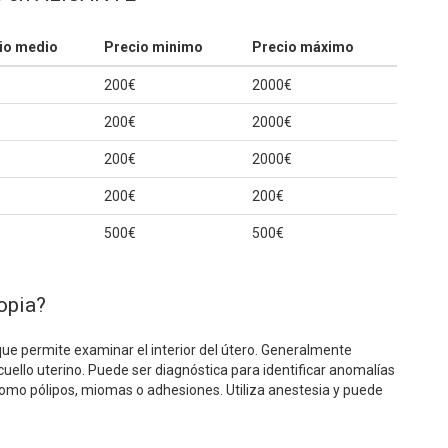
io medio
Precio minimo
Precio máximo
200€
2000€
200€
2000€
200€
2000€
200€
200€
500€
500€
opia?
que permite examinar el interior del útero. Generalmente
 cuello uterino. Puede ser diagnóstica para identificar anomalías
como pólipos, miomas o adhesiones. Utiliza anestesia y puede