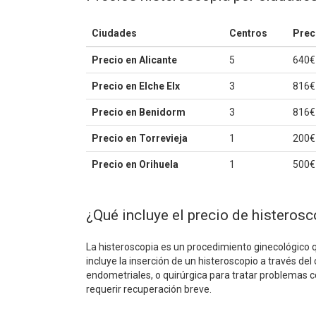
Ciudades
Centros
Prec
Precio en Alicante
5
640€
Precio en Elche Elx
3
816€
Precio en Benidorm
3
816€
Precio en Torrevieja
1
200€
Precio en Orihuela
1
500€
¿Qué incluye el precio de histerosc
La histeroscopia es un procedimiento ginecológico 
incluye la inserción de un histeroscopio a través del
endometriales, o quirúrgica para tratar problemas 
requerir recuperación breve.