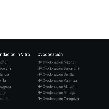
ndación In Vitro
Ovodonación
adrid
FIV Ovodonación Madrid
arcelona
FIV Ovodonación Barcelona
lencia
FIV Ovodonación Sevilla
villa
FIV Ovodonación Valencia
aragoza
FIV Ovodonación Alicante
lbao
FIV Ovodonación Málaga
icante
FIV Ovodonación Zaragoza