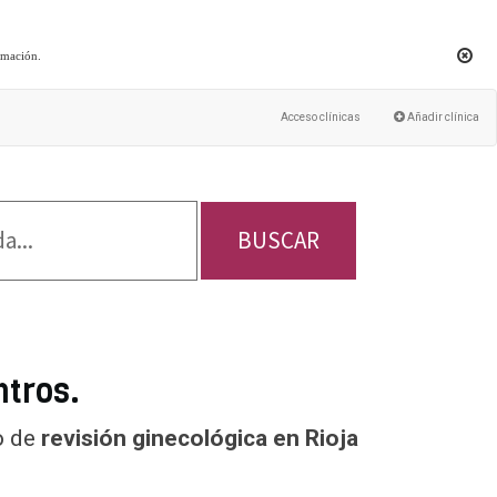
rmación
.
Acceso clínicas
Añadir clínica
BUSCAR
ntros.
o de
revisión ginecológica en Rioja