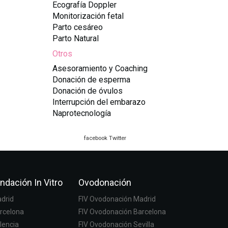
Ecografía Doppler
Monitorización fetal
Parto cesáreo
Parto Natural
Otros
Asesoramiento y Coaching
Donación de esperma
Donación de óvulos
Interrupción del embarazo
Naprotecnología
facebook
Twitter
ndación In Vitro
Ovodonación
adrid
FIV Ovodonación Madrid
arcelona
FIV Ovodonación Barcelona
lencia
FIV Ovodonación Sevilla