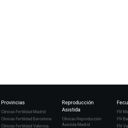
Provincias
Reproducción
Fecu
Asistida
Clinicas Fertilidad Madrid
FIV M
Clinicas Fertilidad Barcelona
Clínicas Reproducción
FIV B
Asistida Madrid
Clinicas Fertilidad Valencia
FIV Va