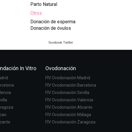
Parto Natural
Otros
Donación de esperma
Donación de óvulos
facebook
Twitter
ndación In Vitro
Ovodonación
adrid
FIV Ovodonación Madrid
arcelona
FIV Ovodonación Barcelona
lencia
FIV Ovodonación Sevilla
villa
FIV Ovodonación Valencia
aragoza
FIV Ovodonación Alicante
lbao
FIV Ovodonación Málaga
icante
FIV Ovodonación Zaragoza