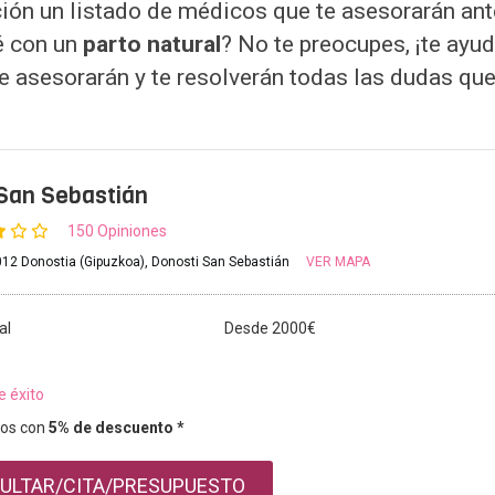
ión un listado de médicos que te asesorarán ante
bé con un
parto natural
? No te preocupes, ¡te ay
te asesorarán y te resolverán todas las dudas que
San Sebastián
150 Opiniones
012 Donostia (Gipuzkoa), Donosti San Sebastián
VER MAPA
al
Desde 2000€
e éxito
os con
5% de descuento *
ULTAR/CITA/PRESUPUESTO