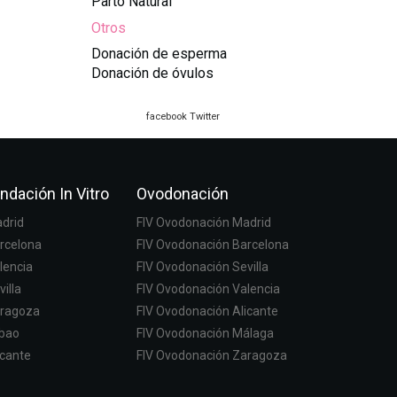
Parto Natural
Otros
Donación de esperma
Donación de óvulos
facebook
Twitter
ndación In Vitro
Ovodonación
adrid
FIV Ovodonación Madrid
arcelona
FIV Ovodonación Barcelona
lencia
FIV Ovodonación Sevilla
villa
FIV Ovodonación Valencia
aragoza
FIV Ovodonación Alicante
lbao
FIV Ovodonación Málaga
icante
FIV Ovodonación Zaragoza