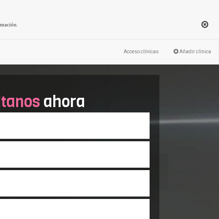
rmación
.
Acceso clínicas
Añadir clínica
ltanos
ahora