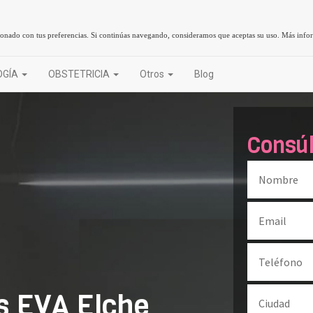
cionado con tus preferencias. Si continúas navegando, consideramos que aceptas su uso.
Más info
OGÍA
OBSTETRICIA
Otros
Blog
Consú
as EVA Elche