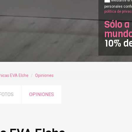
Mediante el 
personales confi
política de priva
Sólo a
mundof
10% d
ínicas EVA Elche
Opiniones
FOTOS
OPINIONES