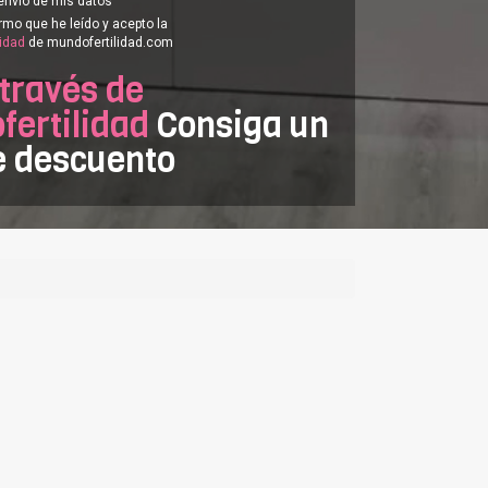
envío de mis datos
rmo que he leído y acepto la
cidad
de mundofertilidad.com
 través de
ertilidad
Consiga un
e descuento