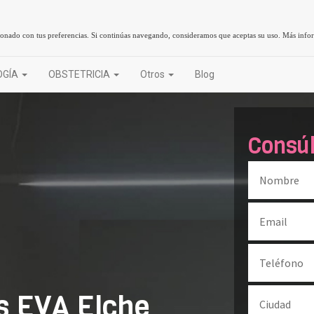
cionado con tus preferencias. Si continúas navegando, consideramos que aceptas su uso.
Más info
OGÍA
OBSTETRICIA
Otros
Blog
Consú
as EVA Elche