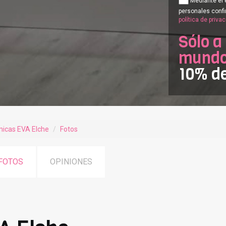
Mediante el 
personales confi
política de priva
Sólo a
mundof
10% d
ínicas EVA Elche
Fotos
FOTOS
OPINIONES