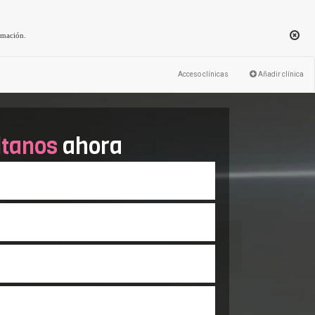
rmación
.
Acceso clínicas
Añadir clínica
ltanos
ahora