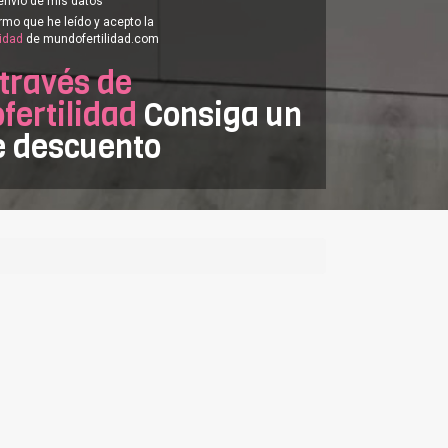
envío de mis datos
rmo que he leído y acepto la
cidad
de mundofertilidad.com
 través de
ertilidad
Consiga un
e descuento