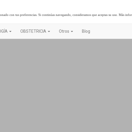
cionado con tus preferencias. Si continúas navegando, consideramos que aceptas su uso.
Más info
OGÍA
OBSTETRICIA
Otros
Blog